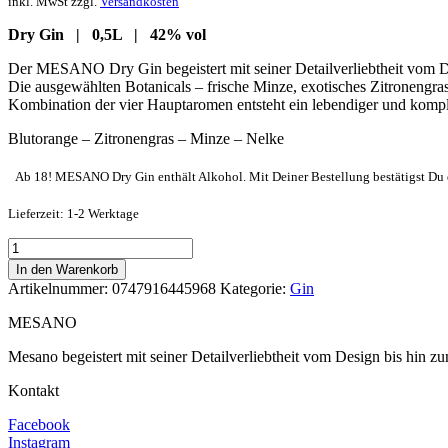
inkl. MwSt zzgl.
Versandkosten
Dry Gin | 0,5L | 42% vol
Der MESANO Dry Gin begeistert mit seiner Detailverliebtheit vom 
Die ausgewählten Botanicals – frische Minze, exotisches Zitronengr
Kombination der vier Hauptaromen entsteht ein lebendiger und kom
Blutorange – Zitronengras – Minze – Nelke
Ab 18! MESANO Dry Gin enthält Alkohol. Mit Deiner Bestellung bestätigst Du 
Lieferzeit: 1-2 Werktage
MESANO
Dry
In den Warenkorb
Gin
Artikelnummer:
0747916445968
Kategorie:
Gin
0,5l
Menge
MESANO
Mesano begeistert mit seiner Detailverliebtheit vom Design bis hin 
Kontakt
Facebook
Instagram