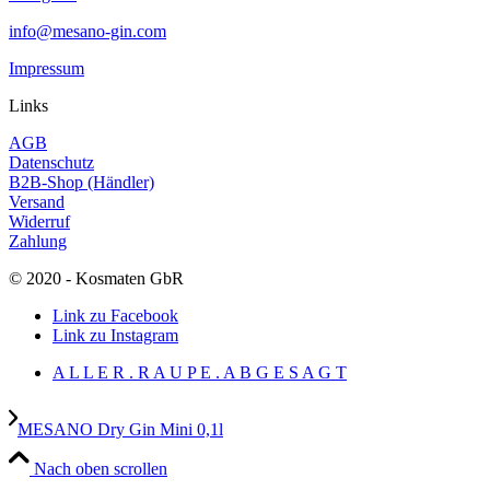
info@mesano-gin.com
Impressum
Links
AGB
Datenschutz
B2B-Shop (Händler)
Versand
Widerruf
Zahlung
© 2020 - Kosmaten GbR
Link zu Facebook
Link zu Instagram
A L L E R . R A U P E . A B G E S A G T
MESANO Dry Gin Mini 0,1l
Nach oben scrollen