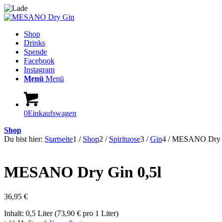
Shop
Drinks
Spende
Facebook
Instagram
Menü
Menü
0
Einkaufswagen
Shop
Du bist hier:
Startseite
1
/
Shop
2
/
Spirituose
3
/
Gin
4
/
MESANO Dry G
MESANO Dry Gin 0,5l
36,95
€
Inhalt: 0,5 Liter (73,90 € pro 1 Liter)